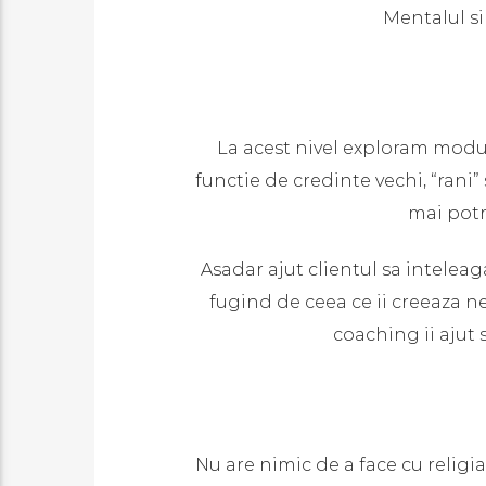
Mentalul s
La acest nivel exploram modu
functie de credinte vechi, “rani”
mai potr
Asadar ajut clientul sa intelea
fugind de ceea ce ii creeaza n
coaching ii ajut s
Nu are nimic de a face cu religia