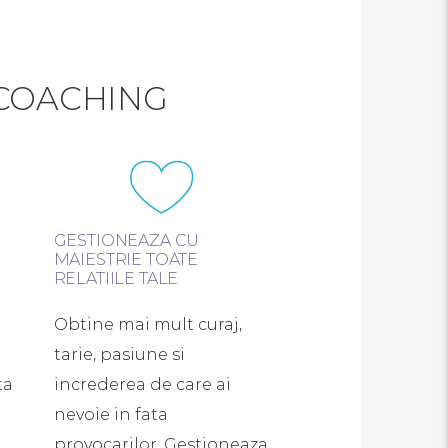
 COACHING
GESTIONEAZA CU
MAIESTRIE TOATE
RELATIILE TALE
Obtine mai mult curaj,
tarie, pasiune si
ta
increderea de care ai
nevoie in fata
provocarilor. Gestioneaza