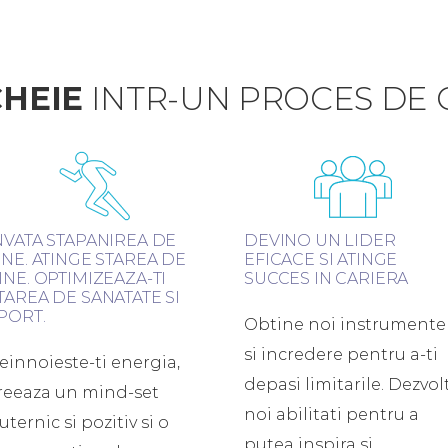
HEIE
INTR-UN PROCES DE
NVATA STAPANIREA DE
DEVINO UN LIDER
INE. ATINGE STAREA DE
EFICACE SI ATINGE
INE. OPTIMIZEAZA-TI
SUCCES IN CARIERA
TAREA DE SANATATE SI
PORT.
Obtine noi instrumente
si incredere pentru a-ti
einnoieste-ti energia,
depasi limitarile. Dezvol
reeaza un mind-set
noi abilitati pentru a
uternic si pozitiv si o
putea inspira si