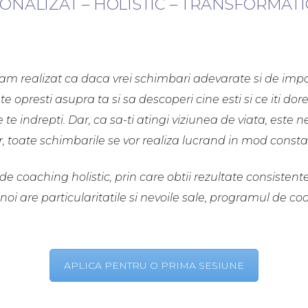
ONALIZAT – HOLISTIC – TRANSFORMAT
am realizat ca daca vrei schimbari adevarate si de impac
 opresti asupra ta si sa descoperi cine esti si ce iti dor
 te indrepti. Dar, ca sa-ti atingi viziunea de viata, este
r, toate schimbarile se vor realiza lucrand in mod consta
coaching holistic, prin care obtii rezultate consistente,
noi are particularitatile si nevoile sale, programul de c
APLICA PENTRU O PRIMA SESIUNE