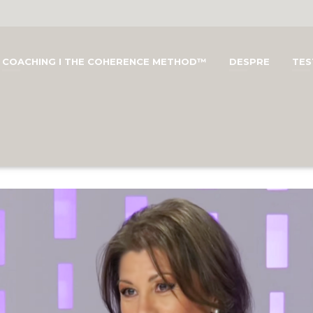
COACHING I THE COHERENCE METHOD™
DESPRE
TES