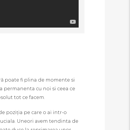
ră poate fi plina de momente si
upta permanenta cu noi si ceea ce
olut tot ce facem.
de poziția pe care o ai intr-o
 cruciala. Uneori avem tendinta de
poate duce la reprimarea unor