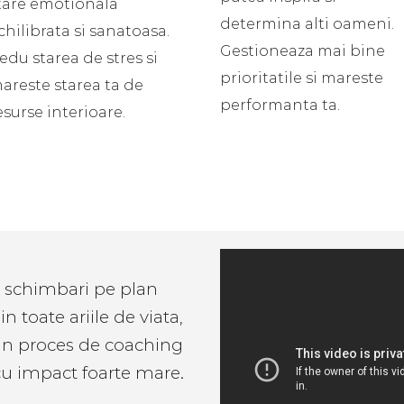
tare emotionala
determina alti oameni.
chilibrata si sanatoasa.
Gestioneaza mai bine
edu starea de stres si
prioritatile si mareste
areste starea ta de
performanta ta.
esurse interioare.
ci schimbari pe plan
n toate ariile de viata,
un proces de coaching
cu impact foarte mare.