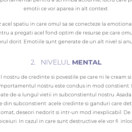
emotii ce vor aparea in alt context.
z acel spatiu in care omul sa se conecteze la emotiona
tru a pregati acel fond optim de resurse pe care omul
orul dorit. Emotiile sunt generate de un alt nivel si a
2. NIVELUL
MENTAL
l nostru de credinte si povestile pe care ni le cream s
comportamentul nostru este condus in mod constient. 
te de-a lungul vietii in subconstientul nostru. Asadar
e din subconstient: acele credinte si ganduri care det
utomat, deseori nedorit si intr-un mod inexplicabil. De
eiuri. In cazul in care sunt destructive ele vor fi inloc