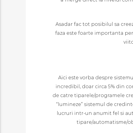
Asadar fac tot posibilul sa cree
faza este foarte importanta pen
viit
Aici este vorba despre sistemu
incredibil, doar circa 5% din 
de catre tiparele/programele crea
“lumineze” sistemul de credint
lucruri intr-un anumit fel si a
tipare/automatisme/obic