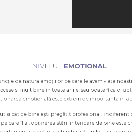
1. NIVELUL
EMOTIONAL
uncție de natura emoțiilor pe care le avem viata noast
ccese si mult bine în toate ariile, sau poate fi ca o l
stionarea emoțională este extrem de importanta în abs
ut si cât de bine ești pregătit profesional, indiferent 
e care îl ai, obținerea stării interioare de bine este
mportamental pentru a schimba actiunile, lucru care 