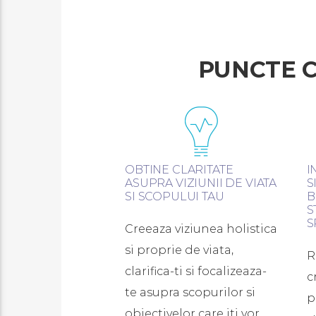
PUNCTE C
OBTINE CLARITATE
I
ASUPRA VIZIUNII DE VIATA
S
SI SCOPULUI TAU
B
S
S
Creeaza viziunea holistica
si proprie de viata,
R
clarifica-ti si focalizeaza-
c
te asupra scopurilor si
p
obiectivelor care iti vor