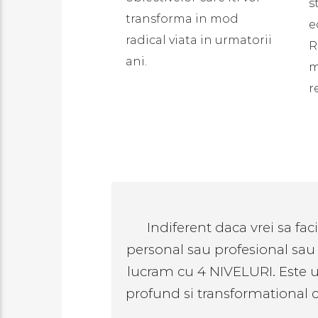
s
transforma in mod
e
radical viata in urmatorii
R
ani.
m
r
Indiferent daca vrei sa fa
personal sau profesional sau i
lucram cu 4 NIVELURI. Este 
profund si transformational 