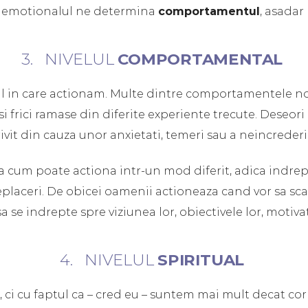
i emotionalul ne determina
comportamentul
, asadar 
3. NIVELUL
COMPORTAMENTAL
l in care actionam. Multe dintre comportamentele n
 si frici ramase din diferite experiente trecute. Deseor
ivit din cauza unor anxietati, temeri sau a neincrederii
ga cum poate actiona intr-un mod diferit, adica indrept
eplaceri. De obicei oamenii actioneaza cand vor sa sc
a se indrepte spre viziunea lor, obiectivele lor, motivat
4. NIVELUL
SPIRITUAL
, ci cu faptul ca – cred eu – suntem mai mult decat cor