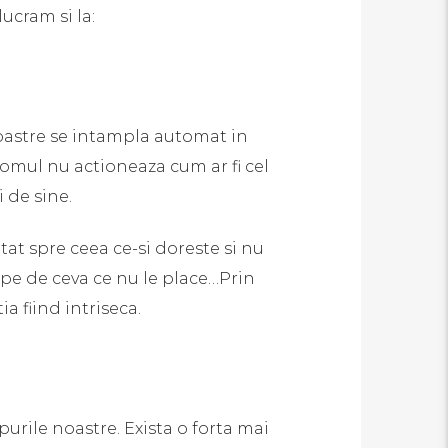
lucram si la:
oastre se intampla automat in
i omul nu actioneaza cum ar fi cel
 de sine.
at spre ceea ce-si doreste si nu
ape de ceva ce nu le place…Prin
ia fiind intriseca.
purile noastre. Exista o forta mai