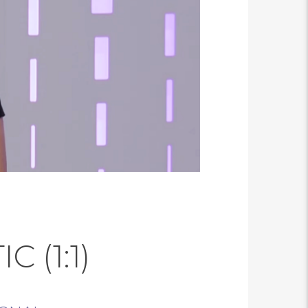
C (1:1)