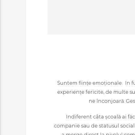
Suntem ființe emoționale. In f
experiențe fericite, de multe su
ne înconjoară. Ge
Indiferent câta școală ai făc
companie sau de statusul social p
a merge direct la nivelul co