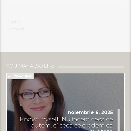
English
Română
YOU MAY ALSO LIKE
COACHING
noiembrie 6, 2025
Know Thyself! Nu facem ceea ce
putem, ci ceea ce credem ca