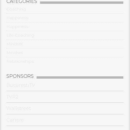
CATEGORIES
Coaching
Happiness
Happiness
Life Coaching
Mindset
Mindset
Relationships
SPONSORS
BucurestiTV
TVR2
Wallstreet
Cariere