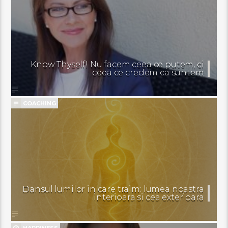
Know Thyself! Nu facem ceea ce putem, ci
ceea ce credem ca suntem
COACHING
Dansul lumilor in care traim: lumea noastra
interioara si cea exterioara
HAPPINESS