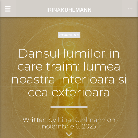
COACHING
CLOSE
Dansul lumilor in
care traim: lumea
noastra interioara si
cea exterioara
Written by
Irina Kuhlmann
on
noiembrie 6, 2025