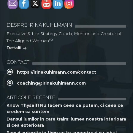
DESPRE IRINA KUHLMANN
Executive & Life Strategy Coach, Mentor, and Creator of
The Aligned Woman™
Detalii
CONTACT
https://irinakuhlmann.com/contact
coaching@irinakuhlmann.com
ARTICOLE RECENTE
Know Thyself! Nu facem ceea ce putem, ci ceea ce
credem ca suntem
Dansul lumilor in care traim: lumea noastra interioara
si cea exterioara
Ramai autentic in timp ce te armonizezi cu jobul