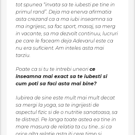
tot spunea “invata sa te iubesti pe tine in
primul rand”. Deja ma enerva afirmatia
asta crezand ca a ma iubi inseamna sa
ma ingrijesc, sa fac sport, masaj, sa merg
in vacante, sa ma dezvolt continuu, lucruri
pe care le faceam deja Adevarul este ca
nu era suficient. Am inteles asta mai
tarziu.
Poate ca si tu te intrebi uneori
ce
inseamna mai exact sa te iubesti si
cum poti sa faci asta mai bine?
Iubirea de sine este mult mai mult decat
sa mergi la yoga, sa te ingrijesti de
aspectul fizic si de o nutritie sanatoasa, sa
te distrezi. Pe langa toate astea ea tine in
mare masura de relatia ta cu tine…si ca
orice alta relatie asta iti cere timp si