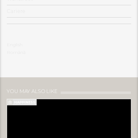
Cariere
English
Română
YOU MAY ALSO LIKE
HAPPINESS