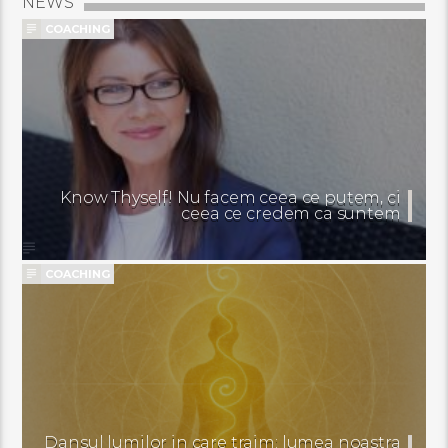
NEWS
COACHING
Know Thyself! Nu facem ceea ce putem, ci
ceea ce credem ca suntem
COACHING
Dansul lumilor in care traim: lumea noastra