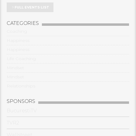
FULL EVENTS LIST
CATEGORIES
Coaching
Happiness
Happiness
Life Coaching
Mindset
Mindset
Relationships
SPONSORS
BucurestiTV
TVR2
Wallstreet