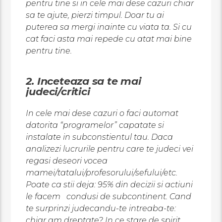
pentru tine si in cele mai dese cazuri chiar
sa te ajute, pierzi timpul. Doar tu ai
puterea sa mergi inainte cu viata ta. Si cu
cat faci asta mai repede cu atat mai bine
pentru tine.
2. Inceteaza sa te mai
judeci/critici
In cele mai dese cazuri o faci automat
datorita “programelor” capatate si
instalate in subconstientul tau. Daca
analizezi lucrurile pentru care te judeci vei
regasi deseori vocea
mamei/tatalui/profesorului/sefului/etc.
Poate ca stii deja: 95% din decizii si actiuni
le facem condusi de subcontinent. Cand
te surprinzi judecandu-te intreaba-te:
chiar am dreptate? In ce stare de spirit